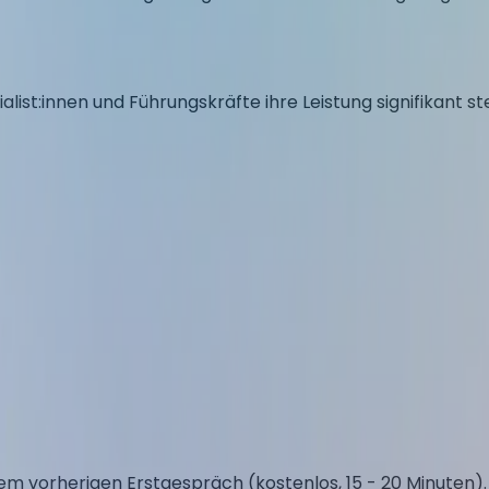
list:innen und Führungskräfte ihre Leistung signifikant st
em vorherigen Erstgespräch (kostenlos, 15 - 20 Minuten).