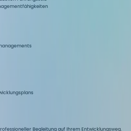
nagementfähigkeiten
itmanagements
twicklungsplans
professioneller Begleitung auf Ihrem Entwicklungsweg.