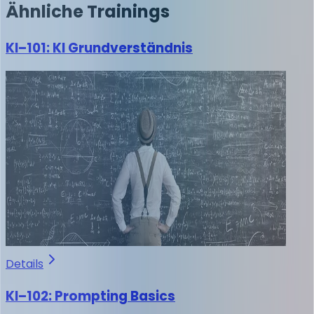
Ähnliche
Trainings
KI–101: KI Grundverständnis
Details
KI–102: Prompting Basics