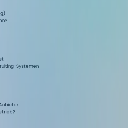
ng)
ann?
st
cruiting-Systemen
 Anbieter
etrieb?