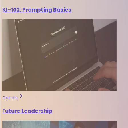
KI–102: Prompting Basics
Details
Future Leadership